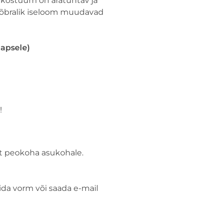
a kostüüm on äratuntav ja
õbralik iseloom muudavad
lapsele)
!
t peokoha asukohale.
da vorm või saada e-mail