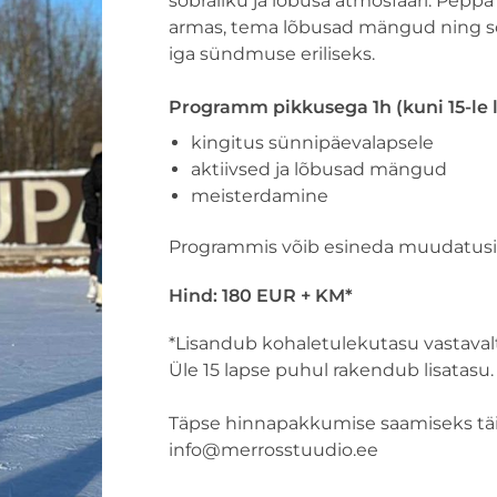
sõbraliku ja lõbusa atmosfääri. Pepp
armas, tema lõbusad mängud ning s
iga sündmuse eriliseks.
Programm pikkusega 1h (kuni 15-le 
kingitus sünnipäevalapsele
aktiivsed ja lõbusad mängud
meisterdamine
Programmis võib esineda muudatusi
Hind: 180 EUR + KM*
*Lisandub kohaletulekutasu vastaval
Üle 15 lapse puhul rakendub lisatasu.
Täpse hinnapakkumise saamiseks täi
info@merrosstuudio.ee