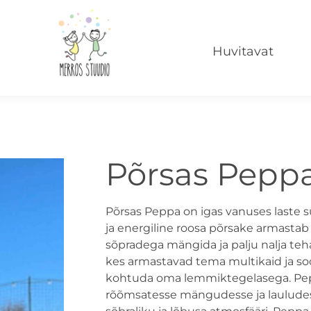
Huvitavat
Põrsas Pepp
Põrsas Peppa on igas vanuses laste 
ja energiline roosa põrsake armastab
sõpradega mängida ja palju nalja teh
kes armastavad tema multikaid ja s
kohtuda oma lemmiktegelasega. Pep
rõõmsatesse mängudesse ja lauludes