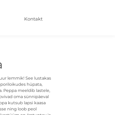
Kontakt
a
suur lemmik! See lustakas
 poriloikudes hüpata,
a. Peppa meeldib lastele,
oovivad oma sünnipäeval
pa kutsub lapsi kaasa
se ning loob peol