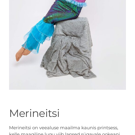
Merineitsi
Merineitsi on veealuse maailma kaunis printsess,
kelle maagiline lugu viib lapsed sügavale ookeani