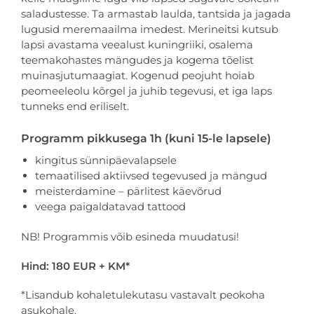
saladustesse. Ta armastab laulda, tantsida ja jagada
lugusid meremaailma imedest. Merineitsi kutsub
lapsi avastama veealust kuningriiki, osalema
teemakohastes mängudes ja kogema tõelist
muinasjutumaagiat. Kogenud peojuht hoiab
peomeeleolu kõrgel ja juhib tegevusi, et iga laps
tunneks end eriliselt.
Programm pikkusega 1h (kuni 15-le lapsele)
kingitus sünnipäevalapsele
temaatilised aktiivsed tegevused ja mängud
meisterdamine – pärlitest käevõrud
veega paigaldatavad tattood
NB! Programmis võib esineda muudatusi!
Hind: 180 EUR + KM*
*Lisandub kohaletulekutasu vastavalt peokoha
asukohale.