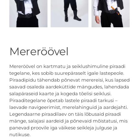
Mereröövel
Mereröövel on kartmatu ja seiklushimuline piraadi
tegelane, kes sobib suurepäraselt igale lastepeole.
Piraadipidu tähendab põnevat merereisi, kus lapsed
saavad osaleda aardeküttide mängudes, lahendada
salapäraseid kaarte ja kogeda tõelisi seiklusi.
Piraaditegelane õpetab lastele piraadi tarkusi –
laevade navigeerimist, merelahinguid ja aardejahti.
Legendaarne piraadilaev on täis lõbusaid piraadi
mänge, salajasi aardeid ja põnevaid mõistatusi, mis
panevad proovile iga väikese seikleja julguse ja
nutikuse.