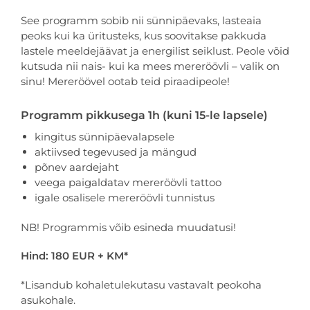
See programm sobib nii sünnipäevaks, lasteaia
peoks kui ka üritusteks, kus soovitakse pakkuda
lastele meeldejäävat ja energilist seiklust. Peole võid
kutsuda nii nais- kui ka mees mereröövli – valik on
sinu! Mereröövel ootab teid piraadipeole!
Programm pikkusega 1h (kuni 15-le lapsele)
kingitus sünnipäevalapsele
aktiivsed tegevused ja mängud
põnev aardejaht
veega paigaldatav mereröövli tattoo
igale osalisele mereröövli tunnistus
NB! Programmis võib esineda muudatusi!
Hind: 180 EUR + KM*
*Lisandub kohaletulekutasu vastavalt peokoha
asukohale.