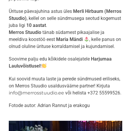
Ürituse päevajuhina astus üles
Merli Hirbaum (Merros
Stuudio)
, kellel on selle sündmusega seotud kogemust
juba ligi
10 aastat
.
Merros Stuudio
tänab südamest pikaajalise ja
meeldiva koostöö eest
Maria Mändi
, kelle panus on
olnud oluline ürituse korraldamisel ja kujundamisel.
Soovime palju edu kõikidele osalejatele
Harjumaa
Lauluvõistlusel
!
Kui soovid muuta laste ja perede sündmused eriliseks,
on Merros Stuudio usaldusväärne partner! Kirjuta
info@merrosstuudio.ee
või helista +372 55599526.
Fotode autor: Adrian Rannut ja erakogu