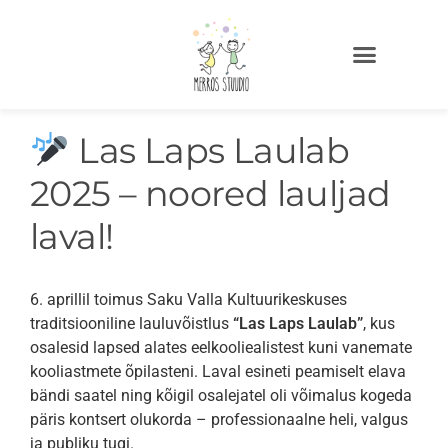
Las Laps Laulab
2025 – noored lauljad
laval!
6. aprillil toimus Saku Valla Kultuurikeskuses
traditsiooniline lauluvõistlus
“Las Laps Laulab”
, kus
osalesid lapsed alates eelkooliealistest kuni vanemate
kooliastmete õpilasteni. Laval esineti peamiselt elava
bändi saatel ning kõigil osalejatel oli võimalus kogeda
päris kontsert olukorda – professionaalne heli, valgus
ja publiku tugi.